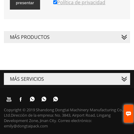
Política de privacidad
presentar
MÁS PRODUCTOS
MÁS SERVICIOS





Copyright © 2019 Shandong Dongtai Machinery Manufacturing Co.,

Ltd.Dirección de la empresa: No. 3843, Airport Road, Lingang
Development Zone, Jinan City. Correo electrónico:
emily@dongtaipack.com