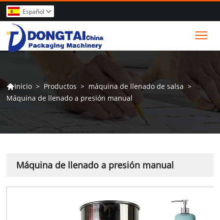
Español

Tog
>
Productos
>
máquina de llenado de salsa
>
Inicio

Máquina de llenado a presión manual
Máquina de llenado a presión manual